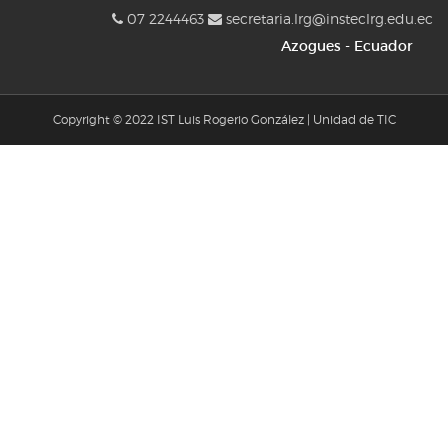
07 2244463
secretaria.lrg@insteclrg.edu.ec
Azogues - Ecuador
Copyright © 2022 IST Luis Rogerio González | Unidad de TIC