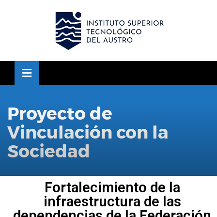
OSE
U
Proyecto de
Vinculación con la
Sociedad
Fortalecimiento de la
infraestructura de las
dependencias de la Federación