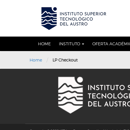
Skip
to
OSE
U
content
HOME
INSTITUTO
OFERTA ACADÉM
/
Home
LP Checkout