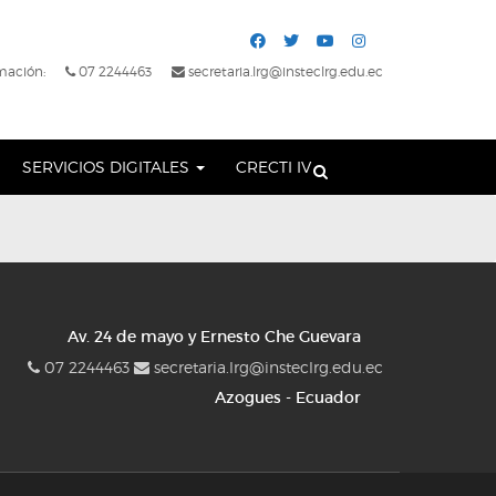
mación:
07 2244463
secretaria.lrg@insteclrg.edu.ec
SERVICIOS DIGITALES
CRECTI IV
Av. 24 de mayo y Ernesto Che Guevara
07 2244463
secretaria.lrg@insteclrg.edu.ec
Azogues - Ecuador