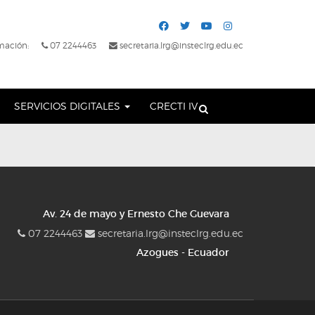
mación:
07 2244463
secretaria.lrg@insteclrg.edu.ec
SERVICIOS DIGITALES
CRECTI IV
Av. 24 de mayo y Ernesto Che Guevara
07 2244463
secretaria.lrg@insteclrg.edu.ec
Azogues - Ecuador