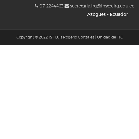
07 2244463
secretaria.lrg@insteclrg.edu.ec
Azogues - Ecuador
Copyright © 2022 IST Luis Rogerio González | Unidad de TIC