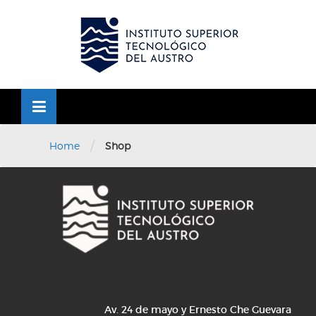
Skip
to
OSE
U
content
/
Home
Shop
Av. 24 de mayo y Ernesto Che Guevara