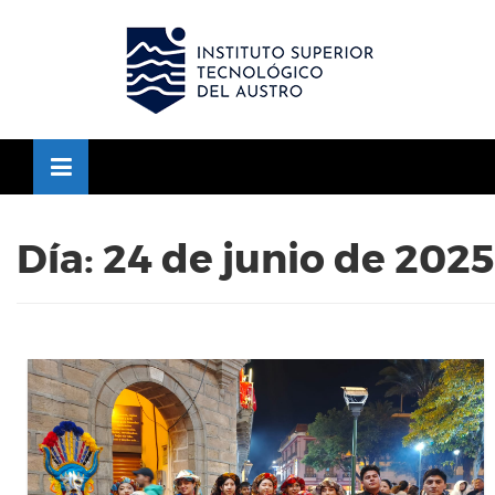
Skip
to
OSE
U
content
Día:
24 de junio de 2025