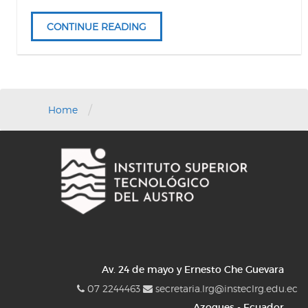
CONTINUE READING
/
Home
Av. 24 de mayo y Ernesto Che Guevara
07 2244463
secretaria.lrg@insteclrg.edu.ec
Azogues - Ecuador