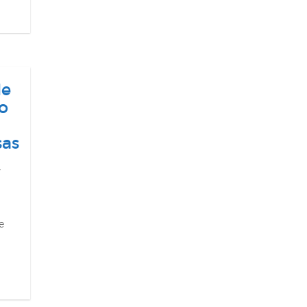
de
o
sas
e