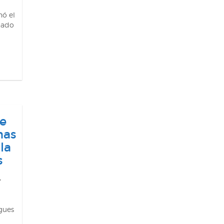
nó el
nado
de
mas
la
s
ogues