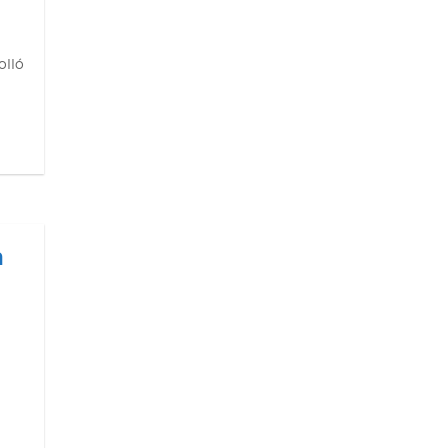
olló
n