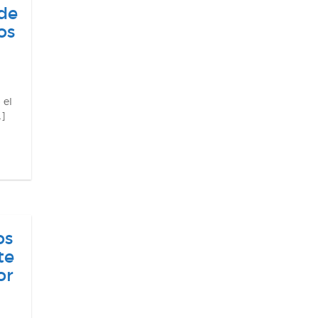
 de
os
 el
…]
os
te
or