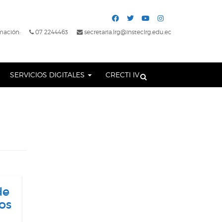
mación:
07 2244463
secretaria.lrg@insteclrg.edu.ec
SERVICIOS DIGITALES
CRECTI IV
de
os