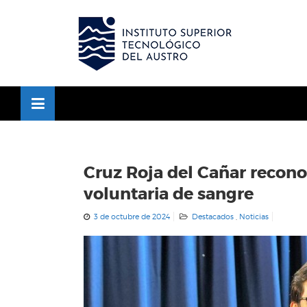
Skip
to
OSE
U
content
Cruz Roja del Cañar recon
voluntaria de sangre
3 de octubre de 2024
Destacados
,
Noticias