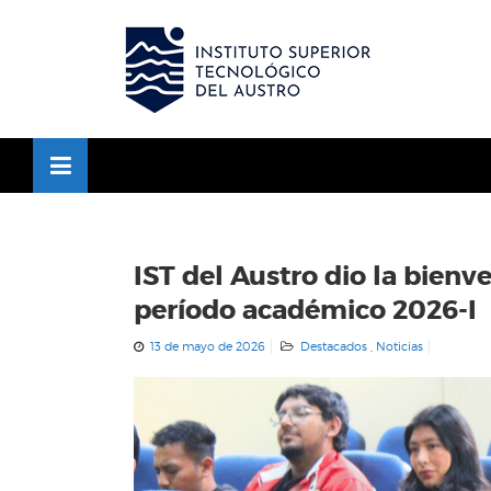
Skip
to
OSE
U
content
IST del Austro dio la bienv
período académico 2026-I
13 de mayo de 2026
Destacados
,
Noticias