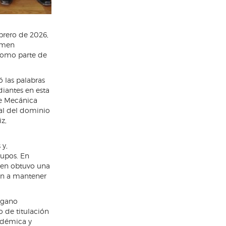
ebrero de 2026,
xamen
 como parte de
 las palabras
diantes en esta
de Mecánica
al del dominio
z,
 y,
rupos. En
uien obtuvo una
ón a mantener
rgano
o de titulación
adémica y