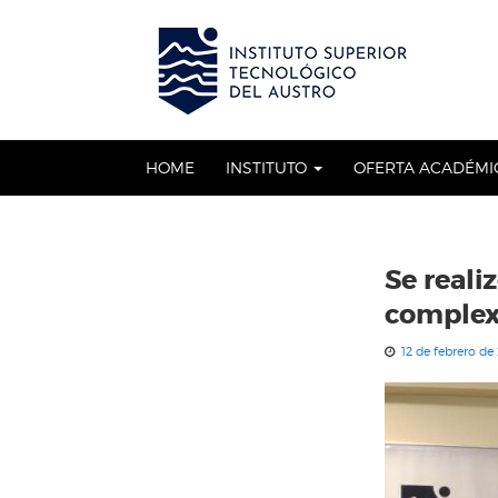
Skip
to
OSE
U
content
HOME
INSTITUTO
OFERTA ACADÉM
Se reali
complex
12 de febrero de