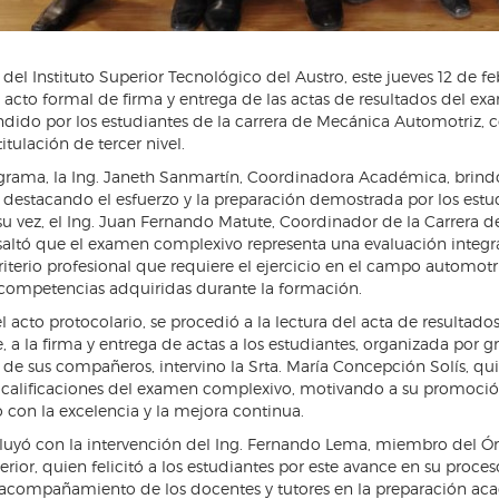
 del Instituto Superior Tecnológico del Austro, este jueves 12 de f
el acto formal de firma y entrega de las actas de resultados del e
dido por los estudiantes de la carrera de Mecánica Automotriz,
itulación de tercer nivel.
grama, la Ing. Janeth Sanmartín, Coordinadora Académica, brindó
 destacando el esfuerzo y la preparación demostrada por los estu
 su vez, el Ing. Juan Fernando Matute, Coordinador de la Carrera 
saltó que el examen complexivo representa una evaluación integr
riterio profesional que requiere el ejercicio en el campo automotri
competencias adquiridas durante la formación.
acto protocolario, se procedió a la lectura del acta de resultados
 a la firma y entrega de actas a los estudiantes, organizada por g
 de sus compañeros, intervino la Srta. María Concepción Solís, q
s calificaciones del examen complexivo, motivando a su promoci
con la excelencia y la mejora continua.
luyó con la intervención del Ing. Fernando Lema, miembro del Ó
ior, quien felicitó a los estudiantes por este avance en su proces
 acompañamiento de los docentes y tutores en la preparación ac