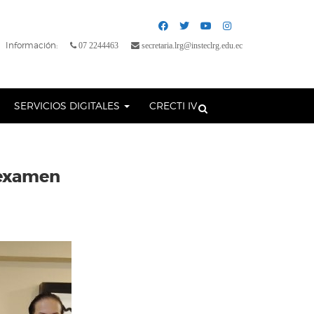
Información:
07 2244463
secretaria.lrg@insteclrg.edu.ec
SERVICIOS DIGITALES
CRECTI IV
l examen