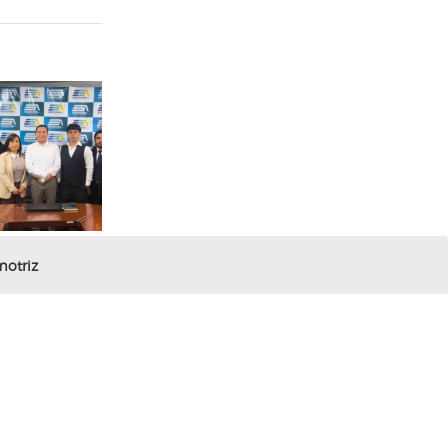
motriz
Av. 24 de mayo y Ernesto Che Guevara
07 2244463
secretaria.lrg@insteclrg.edu.ec
Azogues - Ecuador