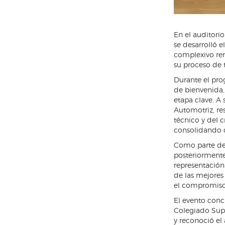
En el auditorio
se desarrolló 
complexivo ren
su proceso de t
Durante el pro
de bienvenida,
etapa clave. A
Automotriz, re
técnico y del c
consolidando 
Como parte del 
posteriormente,
representación
de las mejore
el compromiso 
El evento conc
Colegiado Super
y reconoció el