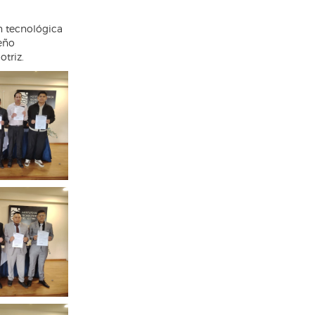
n tecnológica
eño
otriz.