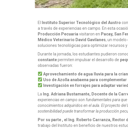
El
Instituto Superior Tecnológico del Austro
con
a través de experiencias en campo. En esta ocasi
Producción Pecuaria
visitaron en
Pacay, San Fe
Médico Veterinario David Gavilanes
, un modelo 
soluciones tecnológicas para optimizar recursos y
Durante la jornada, los estudiantes pudieron con
constante
permiten impulsar el desarrollo de
peq
observadas fueron:
Aprovechamiento de agua lluvia para la crian
Uso de Azolla anabaena para complementar la
Investigación en forrajes para adaptar vari
La
Ing. Adriana Bustamante, Docente de la Car
experiencias en campo son fundamentales para que nu
conocimientos adquiridos en el aula. El proyecto de
sostenibilidad puede transformar la producción pecua
Por su parte , el Ing. Roberto Carranza, Rector 
trabajo del Instituto en beneficio de nuestros estu