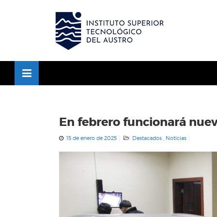
Skip
to
OSE
U
content
En febrero funcionará nuev
15 de enero de 2025
Destacados
,
Noticias