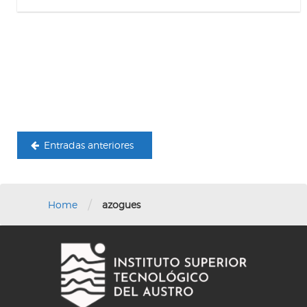
Navegación
de
entradas
Entradas anteriores
/
Home
azogues