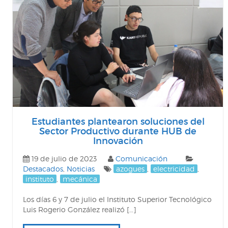
Estudiantes plantearon soluciones del
Sector Productivo durante HUB de
Innovación
19 de julio de 2023
Comunicación
Destacados
,
Noticias
azogues
,
electricidad
,
instituto
,
mecánica
Los días 6 y 7 de julio el Instituto Superior Tecnológico
Luis Rogerio González realizó […]