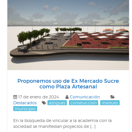
Proponemos uso de Ex Mercado Sucre
como Plaza Artesanal
17 de enero de 2024
Comunicación
Destacados
azogues
,
construccion
,
instituto
,
municipio
En la búsqueda de vincular a la academia con la
sociedad se manifiestan proyectos de […]